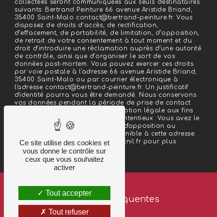
collectées seront communiquées aux seuls destinataires
suivants: Bertrand Peinture 66 avenue Aristide Briand,
35400 Saint-Malo contact@bertrand-peinture.fr. Vous
disposez de droits d’accès, de rectification,
d’effacement, de portabilité, de limitation, d’opposition,
de retrait de votre consentement à tout moment et du
droit d’introduire une réclamation auprès d’une autorité
de contrôle, ainsi que d’organiser le sort de vos
données post-mortem. Vous pouvez exercer ces droits
par voie postale à l'adresse 66 avenue Aristide Briand,
35400 Saint-Malo ou par courrier électronique à
l'adresse contact@bertrand-peinture.fr. Un justificatif
d'identité pourra vous être demandé. Nous conservons
vos données pendant la période de prise de contact
puis pendant la durée de prescription légale aux fins
probatoires et de gestion des contentieux. Vous avez le
droit de vous inscrire sur la liste d'opposition au
démarchage téléphonique, disponible à cette adresse:
Bloctel.gouv.fr
. Consultez le site cnil.fr pour plus
Ce site utilise des cookies et
d’informations sur vos droits.
vous donne le contrôle sur
ceux que vous souhaitez
activer
Tout accepter
Recherches fréquentes
Tout refuser